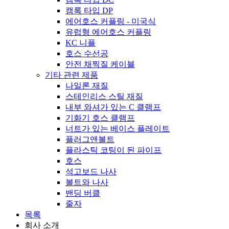
캠록 타입 DP
에어호스 커플링 - 미국식
유럽형 에어호스 커플링
KC 니플
호스 수선공
안전 채찍질 케이블
기타 관련 제품
나일론 재질
스테인리스 스틸 재질
내부 와셔가 있는 C 클램프
기화기 호스 클램프
너트가 있는 베이스 플레이트
플러그앤볼트
플라스틱 코팅이 된 파이프
호스
석고보드 나사
볼트와 나사
밴딩 버클
줄자
목록
회사 소개