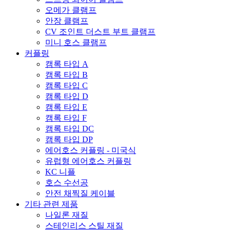
오메가 클램프
안장 클램프
CV 조인트 더스트 부트 클램프
미니 호스 클램프
커플링
캠록 타입 A
캠록 타입 B
캠록 타입 C
캠록 타입 D
캠록 타입 E
캠록 타입 F
캠록 타입 DC
캠록 타입 DP
에어호스 커플링 - 미국식
유럽형 에어호스 커플링
KC 니플
호스 수선공
안전 채찍질 케이블
기타 관련 제품
나일론 재질
스테인리스 스틸 재질