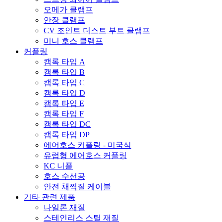
오메가 클램프
안장 클램프
CV 조인트 더스트 부트 클램프
미니 호스 클램프
커플링
캠록 타입 A
캠록 타입 B
캠록 타입 C
캠록 타입 D
캠록 타입 E
캠록 타입 F
캠록 타입 DC
캠록 타입 DP
에어호스 커플링 - 미국식
유럽형 에어호스 커플링
KC 니플
호스 수선공
안전 채찍질 케이블
기타 관련 제품
나일론 재질
스테인리스 스틸 재질