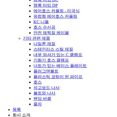
캠록 타입 DP
에어호스 커플링 - 미국식
유럽형 에어호스 커플링
KC 니플
호스 수선공
안전 채찍질 케이블
기타 관련 제품
나일론 재질
스테인리스 스틸 재질
내부 와셔가 있는 C 클램프
기화기 호스 클램프
너트가 있는 베이스 플레이트
플러그앤볼트
플라스틱 코팅이 된 파이프
호스
석고보드 나사
볼트와 나사
밴딩 버클
줄자
목록
회사 소개