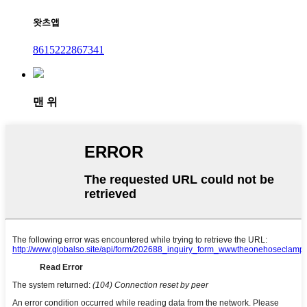
왓츠앱
8615222867341
맨 위