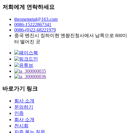
저희에게 연락하세요
theonemetal@163.com
0086-15222867341
0086-(0)22-68221979
중국 톈진시 징하이현 옌좡진청사에서 남쪽으로 800미
터 떨어진 곳
바로가기 링크
회사 소개
문의하기
인증
회사 소개
전시회
자주 묻는 질문