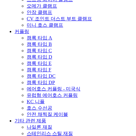
오메가 클램프
안장 클램프
CV 조인트 더스트 부트 클램프
미니 호스 클램프
커플링
캠록 타입 A
캠록 타입 B
캠록 타입 C
캠록 타입 D
캠록 타입 E
캠록 타입 F
캠록 타입 DC
캠록 타입 DP
에어호스 커플링 - 미국식
유럽형 에어호스 커플링
KC 니플
호스 수선공
안전 채찍질 케이블
기타 관련 제품
나일론 재질
스테인리스 스틸 재질