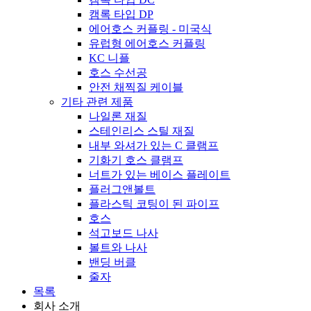
캠록 타입 DP
에어호스 커플링 - 미국식
유럽형 에어호스 커플링
KC 니플
호스 수선공
안전 채찍질 케이블
기타 관련 제품
나일론 재질
스테인리스 스틸 재질
내부 와셔가 있는 C 클램프
기화기 호스 클램프
너트가 있는 베이스 플레이트
플러그앤볼트
플라스틱 코팅이 된 파이프
호스
석고보드 나사
볼트와 나사
밴딩 버클
줄자
목록
회사 소개