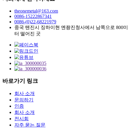
theonemetal@163.com
0086-15222867341
0086-(0)22-68221979
중국 톈진시 징하이현 옌좡진청사에서 남쪽으로 800미
터 떨어진 곳
바로가기 링크
회사 소개
문의하기
인증
회사 소개
전시회
자주 묻는 질문