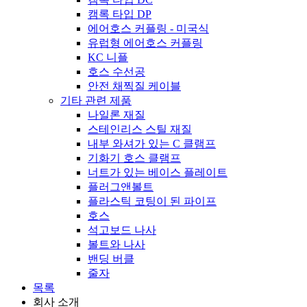
캠록 타입 DP
에어호스 커플링 - 미국식
유럽형 에어호스 커플링
KC 니플
호스 수선공
안전 채찍질 케이블
기타 관련 제품
나일론 재질
스테인리스 스틸 재질
내부 와셔가 있는 C 클램프
기화기 호스 클램프
너트가 있는 베이스 플레이트
플러그앤볼트
플라스틱 코팅이 된 파이프
호스
석고보드 나사
볼트와 나사
밴딩 버클
줄자
목록
회사 소개