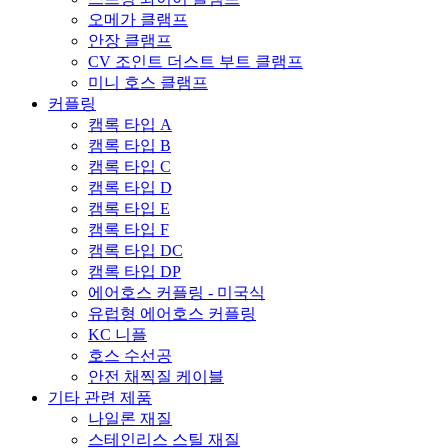
오메가 클램프
안장 클램프
CV 조인트 더스트 부트 클램프
미니 호스 클램프
커플링
캠록 타입 A
캠록 타입 B
캠록 타입 C
캠록 타입 D
캠록 타입 E
캠록 타입 F
캠록 타입 DC
캠록 타입 DP
에어호스 커플링 - 미국식
유럽형 에어호스 커플링
KC 니플
호스 수선공
안전 채찍질 케이블
기타 관련 제품
나일론 재질
스테인리스 스틸 재질