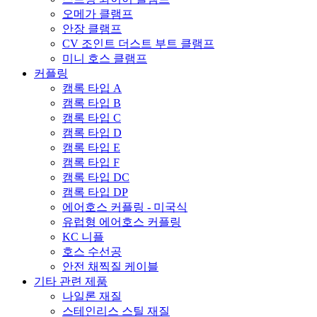
오메가 클램프
안장 클램프
CV 조인트 더스트 부트 클램프
미니 호스 클램프
커플링
캠록 타입 A
캠록 타입 B
캠록 타입 C
캠록 타입 D
캠록 타입 E
캠록 타입 F
캠록 타입 DC
캠록 타입 DP
에어호스 커플링 - 미국식
유럽형 에어호스 커플링
KC 니플
호스 수선공
안전 채찍질 케이블
기타 관련 제품
나일론 재질
스테인리스 스틸 재질