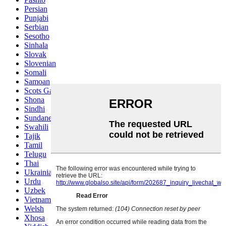
Persian
Punjabi
Serbian
Sesotho
Sinhala
Slovak
Slovenian
Somali
Samoan
Scots Gaelic
Shona
Sindhi
Sundanese
Swahili
Tajik
Tamil
Telugu
Thai
Ukrainian
Urdu
Uzbek
Vietnamese
Welsh
Xhosa