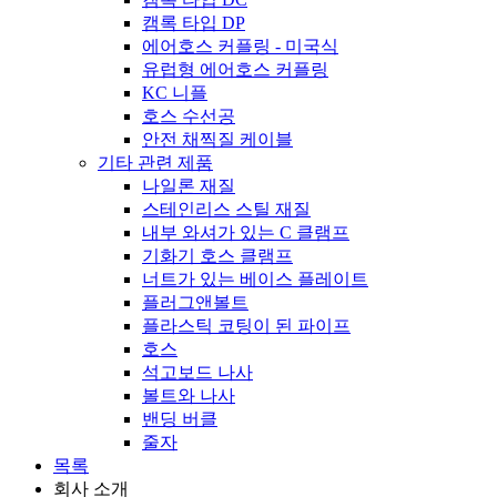
캠록 타입 DP
에어호스 커플링 - 미국식
유럽형 에어호스 커플링
KC 니플
호스 수선공
안전 채찍질 케이블
기타 관련 제품
나일론 재질
스테인리스 스틸 재질
내부 와셔가 있는 C 클램프
기화기 호스 클램프
너트가 있는 베이스 플레이트
플러그앤볼트
플라스틱 코팅이 된 파이프
호스
석고보드 나사
볼트와 나사
밴딩 버클
줄자
목록
회사 소개